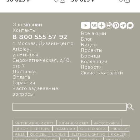
О компании
Контакты
Все акции
8 800 555 57 92
Блог
г. Москва, Дизайн-центр
Видео
Artplay,
Проекты
ул.Нижняя
Бренды
Сыромятническая, д.10,
Коллекции
стр.7
Новости
Доставка
Скачать каталоги
Оплата
Гарантия
Часто задаваемые
вопросы
ИНТЕРЬЕРНЫЙ СВЕТ
уличный СВЕТ
Аксессуары
декор
бренды
Flambeau
Gilded Nola
Hinkley
Feiss
Quoizel
Norlys
Elstead Lighting
Kichler
Generation Lighting
Акции
контакты
Оплата