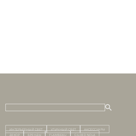
ИНТЕРЬЕРНЫЙ СВЕТ
уличный СВЕТ
Аксессуары
декор
бренды
Flambeau
Gilded Nola