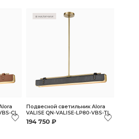
в наличии
lora
Подвесной светильник Alora
VBS-CL
VALISE QN-VALISE-LP80-VBS-TL
194 750 ₽
ину
быстрый просмотр
добавить в корзину