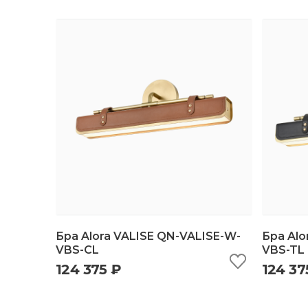
Бра Alora VALISE QN-VALISE-W-
Бра Alo
VBS-CL
VBS-TL
124 375 ₽
124 37
быстрый просмотр
добавить в корзину
б