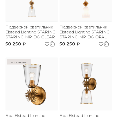
Применение:
Интерьерный свет
Страна происхождения
Великобритания
бренда:
Размер упаковки
570х520х430
(ДхШxВ):
Вес брутто, кг:
Подвесной светильник
6
Подвесной светильник
Elstead Lighting STARING
Elstead Lighting STARING
STARING-MP-DG-CLEAR
STARING-MP-DG-OPAL
50 250 ₽
50 250 ₽
в наличии
Бра Elstead Lighting
Бра Elstead Lighting