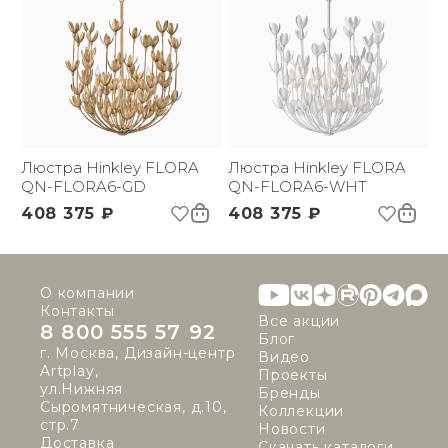
Люстра Hinkley FLORA
Люстра Hinkley FLORA
QN-FLORA6-GD
QN-FLORA6-WHT
408 375 ₽
408 375 ₽
О компании
Контакты
Все акции
8 800 555 57 92
Блог
г. Москва, Дизайн-центр
Видео
Artplay,
Проекты
ул.Нижняя
Бренды
Сыромятническая, д.10,
Коллекции
стр.7
Новости
Доставка
Скачать каталоги