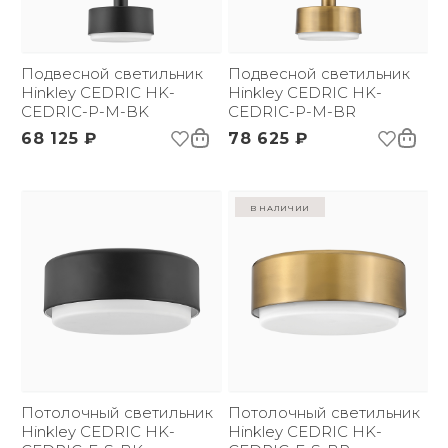
бренда:
Размер упаковки
360х360х206
(ДхШxВ):
Вес брутто, кг:
Подвесной светильник
4
Подвесной светильник
Hinkley CEDRIC HK-
Hinkley CEDRIC HK-
CEDRIC-P-M-BK
CEDRIC-P-M-BR
68 125 ₽
78 625 ₽
в наличии
Потолочный светильник
Потолочный светильник
Hinkley CEDRIC HK-
Hinkley CEDRIC HK-