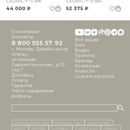
CEDRIC-F-S-BK
CEDRIC-F-S-BR
44 000 ₽
52 375 ₽
О компании
Контакты
Все акции
8 800 555 57 92
Блог
г. Москва, Дизайн-центр
Видео
Artplay,
Проекты
ул.Нижняя
Бренды
Сыромятническая, д.10,
Коллекции
стр.7
Новости
Доставка
Скачать каталоги
Оплата
Гарантия
Часто задаваемые
вопросы
ИНТЕРЬЕРНЫЙ СВЕТ
уличный СВЕТ
Аксессуары
декор
бренды
Flambeau
Gilded Nola
Hinkley