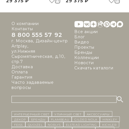
29 375 ₽
29 375 ₽
О компании
Контакты
Все акции
8 800 555 57 92
Блог
г. Москва, Дизайн-центр
Видео
Artplay,
Проекты
ул.Нижняя
Бренды
Сыромятническая, д.10,
Коллекции
стр.7
Новости
Доставка
Скачать каталоги
Оплата
Гарантия
Часто задаваемые
вопросы
ИНТЕРЬЕРНЫЙ СВЕТ
уличный СВЕТ
Аксессуары
декор
бренды
Flambeau
Gilded Nola
Hinkley
Feiss
Quoizel
Norlys
Elstead Lighting
Kichler