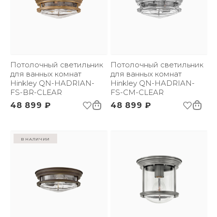
Цвет основания:
Матовая бронза
Материал абажура,
Стекло
плафона *:
3D-модель
Глубина:
196 мм
Цвет абажура, плафона
Прозрачный
*:
Напряжение:
220 В
Применение:
Потолочный светильник
Интерьерный свет
Потолочный светильник
Страна происхождения
для ванных комнат
США
для ванных комнат
бренда:
Hinkley QN-HADRIAN-
Hinkley QN-HADRIAN-
Размер упаковки
FS-BR-CLEAR
260х260х255
FS-CM-CLEAR
(ДхШxВ):
48 899 ₽
48 899 ₽
Вес брутто, кг:
1.63
Тип помещения:
Ванная комната
в наличии