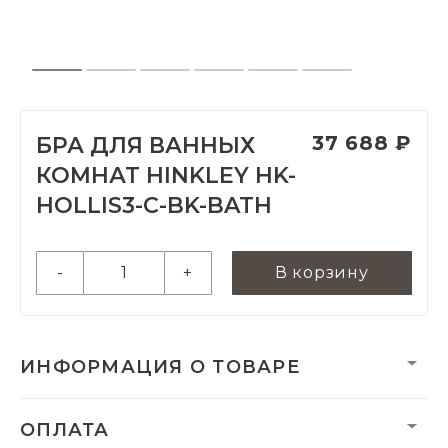
37 688 ₽
БРА ДЛЯ ВАННЫХ
КОМНАТ HINKLEY HK-
HOLLIS3-C-BK-BATH
-
+
В корзину
ИНФОРМАЦИЯ О ТОВАРЕ
Вес нетто, кг:
0
ОПЛАТА
Гарантия:
2 года