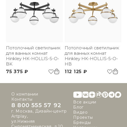
Потолочный светильник
Потолочный светильник
для ванных комнат
для ванных комнат
Hinkley HK-HOLLIS-5-O-
Hinkley HK-HOLLIS-5-O-
BK
HB
75 375 ₽
112 125 ₽
О компании
Контакты
Все акции
8 800 555 57 92
Блог
г. Москва, Дизайн-центр
Видео
Artplay,
Проекты
ул.Нижняя
Бренды
Сыромятническая, д.10,