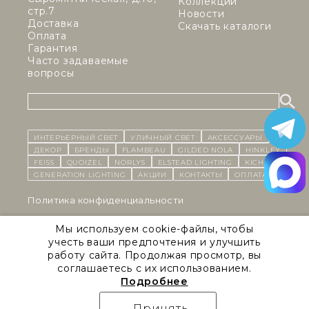
Коллекции
стр.7
Новости
Доставка
Скачать каталоги
Оплата
Гарантия
Часто задаваемые
вопросы
ИНТЕРЬЕРНЫЙ СВЕТ
уличный СВЕТ
Аксессуары
декор
бренды
Flambeau
Gilded Nola
Hinkley
Feiss
Quoizel
Norlys
Elstead Lighting
Kichler
Generation Lighting
Акции
контакты
Оплата
Политика конфиденциальности
Cоглашение на обработку персональных данных
Мы используем cookie-файлы, чтобы
учесть ваши предпочтения и улучшить
Публичная оферта
работу сайта. Продолжая просмотр, вы
соглашаетесь с их использованием.
Правила сайта
Подробнее
Natural Concepts 2026 © Все права защищены
Принять