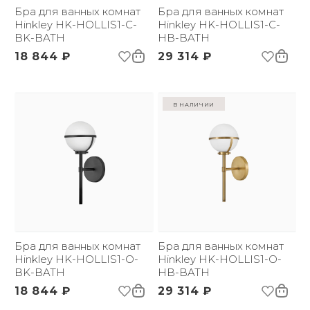
бренда:
Бра для ванных комнат
Бра для ванных комнат
Размер упаковки
Hinkley HK-HOLLIS1-C-
673х387х229
Hinkley HK-HOLLIS1-C-
(ДхШxВ):
BK-BATH
HB-BATH
Вес брутто, кг:
3.58
18 844 ₽
29 314 ₽
в наличии
Бра для ванных комнат
Бра для ванных комнат
Hinkley HK-HOLLIS1-O-
Hinkley HK-HOLLIS1-O-
BK-BATH
HB-BATH
18 844 ₽
29 314 ₽