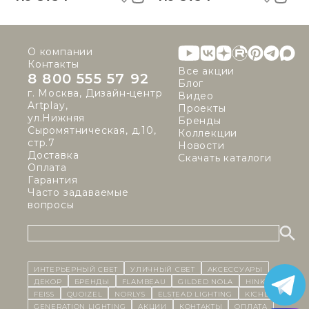
О компании
Контакты
Все акции
8 800 555 57 92
Блог
г. Москва, Дизайн-центр
Видео
Artplay,
Проекты
ул.Нижняя
Бренды
Сыромятническая, д.10,
Коллекции
стр.7
Новости
Доставка
Скачать каталоги
Оплата
Гарантия
Часто задаваемые
вопросы
ИНТЕРЬЕРНЫЙ СВЕТ
уличный СВЕТ
Аксессуары
декор
бренды
Flambeau
Gilded Nola
Hinkley
Feiss
Quoizel
Norlys
Elstead Lighting
Kichler
Generation Lighting
Акции
контакты
Оплата