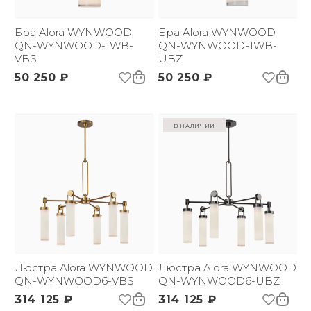
Размер упаковки
875х280х295
(ДхШxВ):
Вес брутто, кг:
Бра Alora WYNWOOD
3.96
Бра Alora WYNWOOD
QN-WYNWOOD-1WB-
QN-WYNWOOD-1WB-
VBS
UBZ
50 250 ₽
50 250 ₽
в наличии
Люстра Alora WYNWOOD
Люстра Alora WYNWOOD
QN-WYNWOOD6-VBS
QN-WYNWOOD6-UBZ
314 125 ₽
314 125 ₽