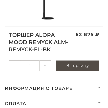
62 875 ₽
ТОРШЕР ALORA
MOOD REMYCK ALM-
REMYCK-FL-BK
-
+
В корзину
ИНФОРМАЦИЯ О ТОВАРЕ
Вес нетто, кг:
0.7
ОПЛАТА
Гарантия:
2 года