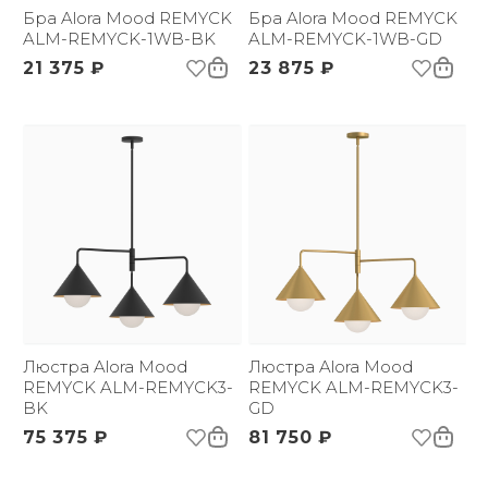
Вес брутто, кг:
Бра Alora Mood REMYCK
1.2
Бра Alora Mood REMYCK
ALM-REMYCK-1WB-BK
ALM-REMYCK-1WB-GD
21 375 ₽
23 875 ₽
Люстра Alora Mood
Люстра Alora Mood
REMYCK ALM-REMYCK3-
REMYCK ALM-REMYCK3-
BK
GD
75 375 ₽
81 750 ₽