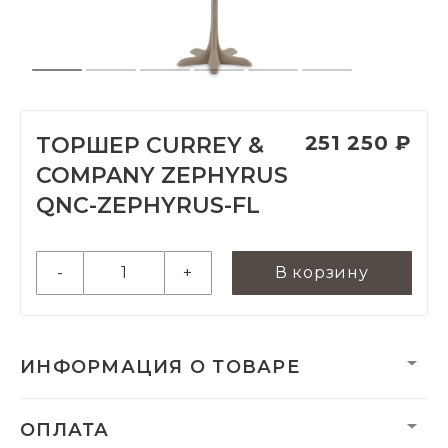
251 250 ₽
ТОРШЕР CURREY &
COMPANY ZEPHYRUS
QNC-ZEPHYRUS-FL
-
+
В корзину
ИНФОРМАЦИЯ О ТОВАРЕ
Вес нетто, кг:
0
ОПЛАТА
Гарантия:
2 года