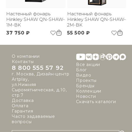
Страна происхождения
США
бренда:
Размер упаковки
Настенный фонарь
250х230х710
Настенный фонарь
(ДхШxВ):
Hinkley SHAW QN-SHAW-
Hinkley SHAW QN-SHAW-
Вес брутто, кг:
1M-BK
5.01
2M-BK
37 750 ₽
55 500 ₽
О компании
Контакты
Все акции
8 800 555 57 92
Блог
г. Москва, Дизайн-центр
Видео
Artplay,
Проекты
ул.Нижняя
Бренды
Сыромятническая, д.10,
Коллекции
стр.7
Новости
Доставка
Скачать каталоги
Оплата
Гарантия
Часто задаваемые
вопросы