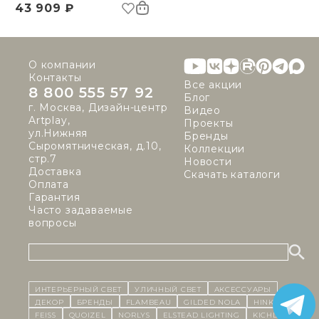
43 909 ₽
О компании
Контакты
Все акции
8 800 555 57 92
Блог
г. Москва, Дизайн-центр
Видео
Artplay,
Проекты
ул.Нижняя
Бренды
Сыромятническая, д.10,
Коллекции
стр.7
Новости
Доставка
Скачать каталоги
Оплата
Гарантия
Часто задаваемые
вопросы
ИНТЕРЬЕРНЫЙ СВЕТ
уличный СВЕТ
Аксессуары
декор
бренды
Flambeau
Gilded Nola
Hinkley
Feiss
Quoizel
Norlys
Elstead Lighting
Kichler