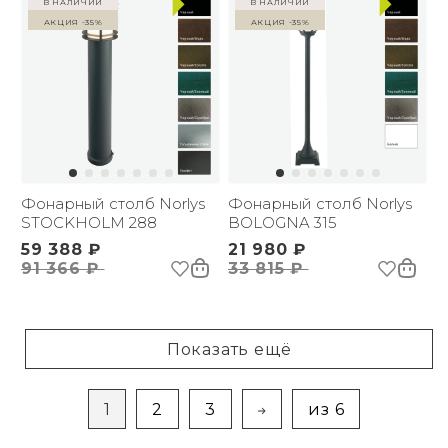
в наличии
в наличии
Акция -35%
Акция -35%
Фонарный столб Norlys
Фонарный столб Norlys
STOCKHOLM 288
BOLOGNA 315
59 388 ₽
21 980 ₽
91 366 ₽
33 815 ₽
Показать ещё
1
2
3
из 6