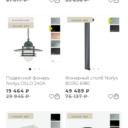
61 017 ₽
33 636 ₽
в наличии
Акция -35%
Акция -35%
Подвесной фонарь
Фонарный столб Norlys
Norlys OSLO 240A
BORG 6180
19 464 ₽
49 489 ₽
29 945 ₽
76 137 ₽
Акция -35%
Акция -35%