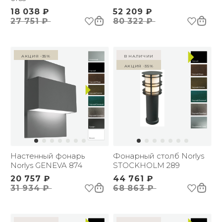
18 038 ₽
52 209 ₽
27 751 ₽
80 322 ₽
Акция -35%
в наличии
Акция -35%
Настенный фонарь
Фонарный столб Norlys
Norlys GENEVA 874
STOCKHOLM 289
20 757 ₽
44 761 ₽
31 934 ₽
68 863 ₽