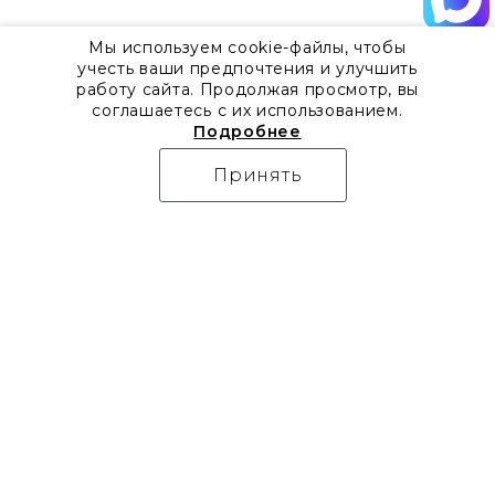
Мы используем cookie-файлы, чтобы
учесть ваши предпочтения и улучшить
работу сайта. Продолжая просмотр, вы
соглашаетесь с их использованием.
Подробнее
Принять
О компании
Контакты
Все акции
8 800 555 57 92
Блог
г. Москва, Дизайн-центр
Видео
Artplay,
Проекты
ул.Нижняя
Бренды
Сыромятническая, д.10,
Коллекции
стр.7
Новости
Доставка
Скачать каталоги
Оплата
Гарантия
Часто задаваемые