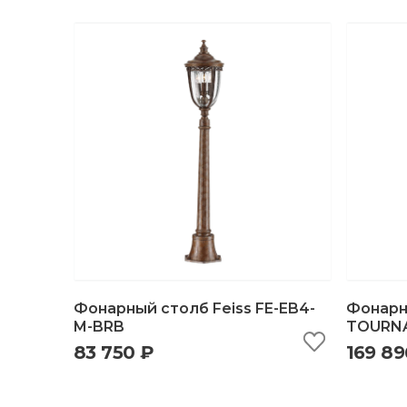
Фонарный столб Feiss FE-EB4-
Фонарны
M-BRB
TOURNA
83 750 ₽
169 89
быстрый просмотр
добавить в корзину
б