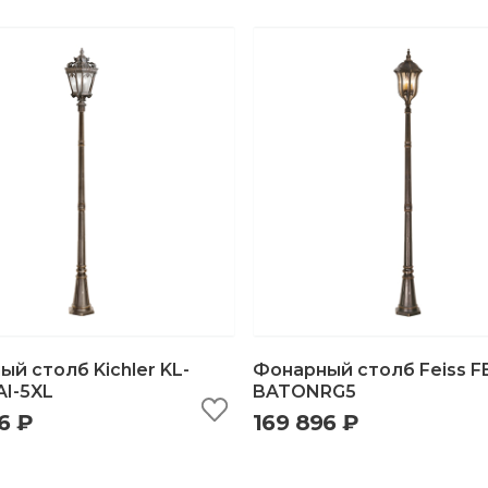
й столб Kichler KL-
Фонарный столб Feiss F
I-5XL
BATONRG5
6 ₽
169 896 ₽
ыстрый просмотр
добавить в корзину
быстрый просмотр
добавить в корзи