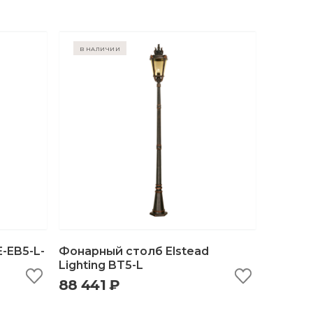
в наличии
-EB5-L-
Фонарный столб Elstead
Lighting BT5-L
88 441 ₽
ну
быстрый просмотр
добавить в корзину