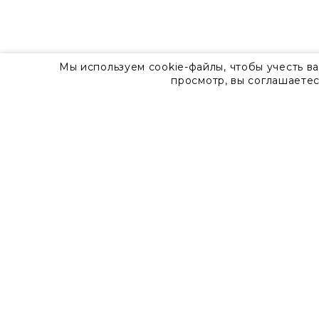
Мы используем cookie-файлы, чтобы учесть в
просмотр, вы соглашаетес
О компании
Контакты
8 800 555 57 92
г. Москва, Дизайн-центр Artplay,
ул.Нижняя Сыромятническая, д.10, стр.7
Доставка
Оплата
Гарантия
Часто задаваемые вопросы