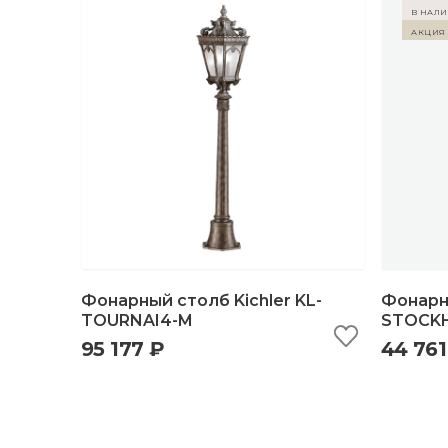
в нал
Акция 
Фонарный столб Kichler KL-
Фонарн
TOURNAI4-M
STOCK
95 177 ₽
44 761
быстрый просмотр
добавить в корзину
б