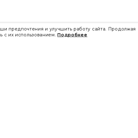
аши предпочтения и улучшить работу сайта. Продолжая
ь с их использованием.
Подробнее
Все акции
Блог
Видео
Проекты
Бренды
Коллекции
Новости
Скачать каталоги