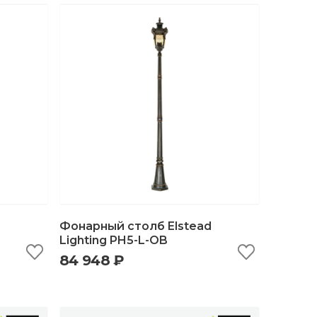
Фонарный столб Elstead
Lighting PH5-L-OB
84 948 ₽
ну
быстрый просмотр
добавить в корзину