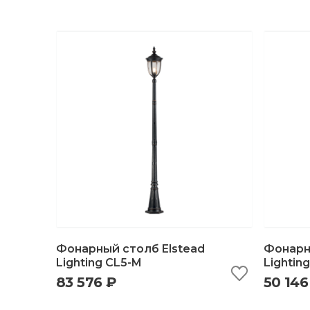
Фонарный столб Elstead
Фонарн
Lighting CL5-M
Lightin
83 576 ₽
50 146
быстрый просмотр
добавить в корзину
б