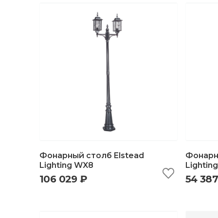
Фонарный столб Elstead
Фонарн
Lighting WX8
Lightin
106 029 ₽
54 387
быстрый просмотр
добавить в корзину
б