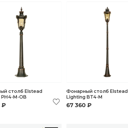
ый столб Elstead
Фонарный столб Elstead
g PH4-M-OB
Lighting BT4-M
 ₽
67 360 ₽
ыстрый просмотр
добавить в корзину
быстрый просмотр
добавить в корзи