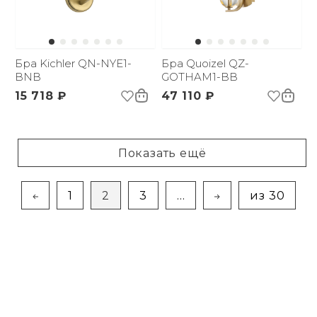
Бра Kichler QN-NYE1-
Бра Quoizel QZ-
BNB
GOTHAM1-BB
15 718 ₽
47 110 ₽
Показать ещё
1
2
3
...
из 30