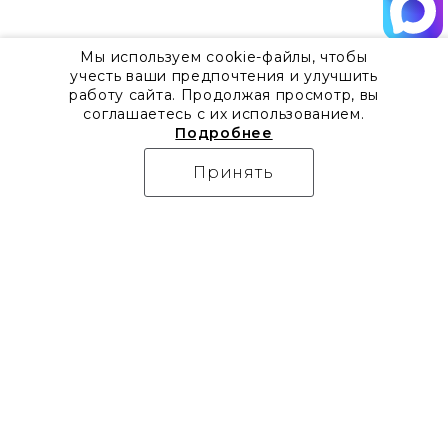
Мы используем cookie-файлы, чтобы
учесть ваши предпочтения и улучшить
работу сайта. Продолжая просмотр, вы
соглашаетесь с их использованием.
Подробнее
Принять
О компании
Контакты
Все акции
8 800 555 57 92
Блог
г. Москва, Дизайн-центр
Видео
Artplay,
Проекты
ул.Нижняя
Бренды
Сыромятническая, д.10,
Коллекции
стр.7
Новости
Доставка
Скачать каталоги
Оплата
Гарантия