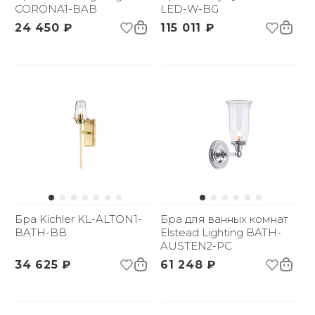
CORONA1-BAB
LED-W-BG
24 450 ₽
115 011 ₽
Бра Kichler KL-ALTON1-
Бра для ванных комнат
BATH-BB
Elstead Lighting BATH-
AUSTEN2-PC
34 625 ₽
61 248 ₽