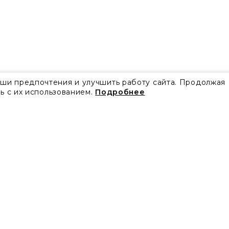
аши предпочтения и улучшить работу сайта. Продолжая
ь с их использованием.
Подробнее
Все акции
Блог
Видео
Проекты
Бренды
Коллекции