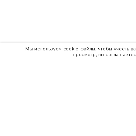
Мы используем cookie-файлы, чтобы учесть в
просмотр, вы соглашаетес
О компании
Контакты
8 800 555 57 92
г. Москва, Дизайн-центр Artplay,
ул.Нижняя Сыромятническая, д.10, стр.7
Доставка
Оплата