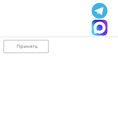
Принять
ИНТЕРЬЕРНЫЙ СВЕТ
уличный СВЕТ
Аксессуары
декор
бренды
Flambeau
Gilded Nola
Hinkley
Feiss
Quoizel
Norlys