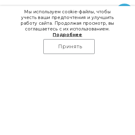
Мы используем cookie-файлы, чтобы
учесть ваши предпочтения и улучшить
работу сайта. Продолжая просмотр, вы
соглашаетесь с их использованием.
Подробнее
Принять
О компании
Контакты
Все акции
8 800 555 57 92
Блог
г. Москва, Дизайн-центр
Видео
Artplay,
Проекты
ул.Нижняя
Бренды
Сыромятническая, д.10,
Коллекции
стр.7
Новости
Доставка
Скачать каталоги
Оплата
Гарантия
Часто задаваемые