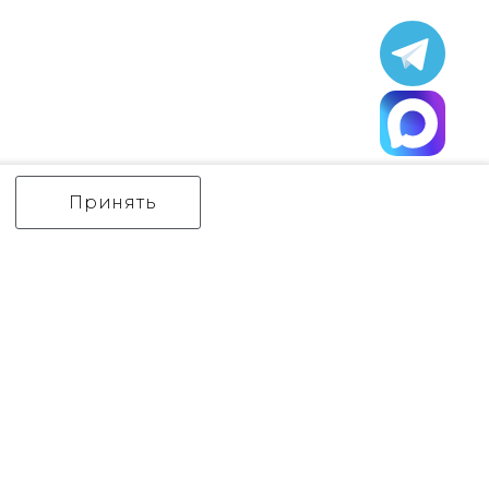
Принять
ИНТЕРЬЕРНЫЙ СВЕТ
уличный СВЕТ
Аксессуары
декор
бренды
Flambeau
Gilded Nola
Hinkley
Feiss
Quoizel
Norlys