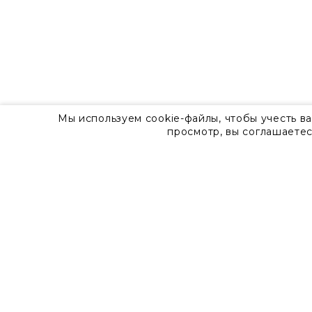
Мы используем cookie-файлы, чтобы учесть в
просмотр, вы соглашаетес
О компании
Контакты
8 800 555 57 92
г. Москва, Дизайн-центр Artplay,
ул.Нижняя Сыромятническая, д.10, стр.7
Доставка
Оплата