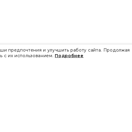
аши предпочтения и улучшить работу сайта. Продолжая
ь с их использованием.
Подробнее
Все акции
Блог
Видео
Проекты
Бренды