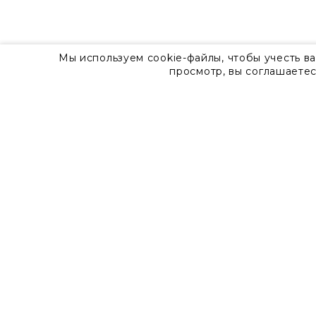
Мы используем cookie-файлы, чтобы учесть в
просмотр, вы соглашаетес
О компании
Контакты
8 800 555 57 92
г. Москва, Дизайн-центр Artplay,
ул.Нижняя Сыромятническая, д.10, стр.7
Доставка
Оплата
Гарантия
Часто задаваемые вопросы