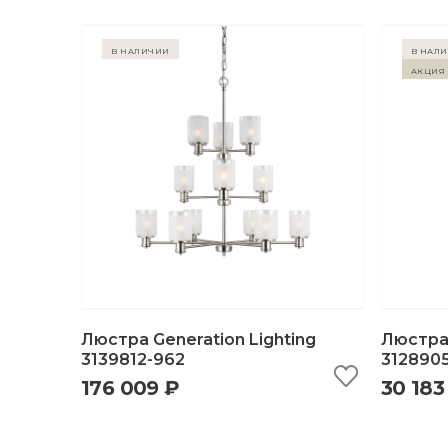
в наличии
в нал
Акция 
Люстра Generation Lighting
Люстра 
3139812-962
3128905
176 009 ₽
30 183
быстрый просмотр
добавить в корзину
б