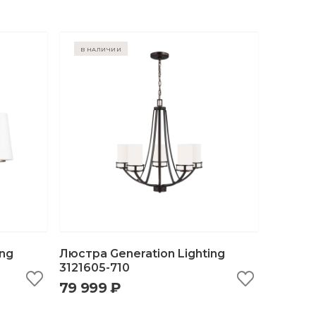
в наличии
ing
Люстра Generation Lighting
3121605-710
79 999 ₽
ну
быстрый просмотр
добавить в корзину