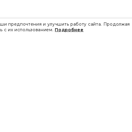
аши предпочтения и улучшить работу сайта. Продолжая
ь с их использованием.
Подробнее
Все акции
Блог
Видео
Проекты
Бренды
Коллекции
Новости
Скачать каталоги