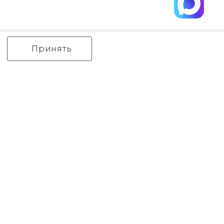
Принять
ИНТЕРЬЕРНЫЙ СВЕТ
уличный СВЕТ
Аксессуары
декор
бренды
Flambeau
Gilded Nola
Hinkley
Feiss
Quoizel
Norlys
Elstead Lighting
Kichler
Generation Lighting
Акции
контакты
Оплата
Политика конфиденциальности