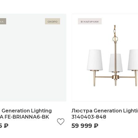
ка
Скоро
в наличии
Generation Lighting
Люстра Generation Light
A FE-BRIANNA6-BK
3140403-848
5 ₽
59 999 ₽
ыстрый просмотр
добавить в корзину
быстрый просмотр
добавить в корзи