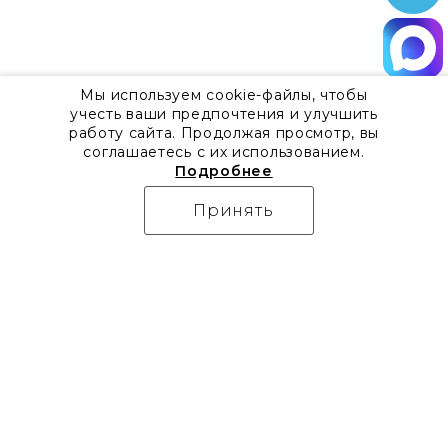
Мы используем cookie-файлы, чтобы
учесть ваши предпочтения и улучшить
работу сайта. Продолжая просмотр, вы
соглашаетесь с их использованием.
Подробнее
Принять
О компании
Контакты
Все акции
8 800 555 57 92
Блог
г. Москва, Дизайн-центр
Видео
Artplay,
Проекты
ул.Нижняя
Бренды
Сыромятническая, д.10,
Коллекции
стр.7
Новости
Доставка
Скачать каталоги