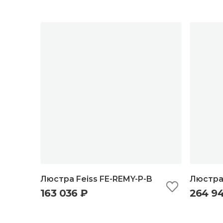
Люстра Feiss FE-REMY-P-B
Люстра 
163 036 ₽
264 9
быстрый просмотр
добавить в корзину
б