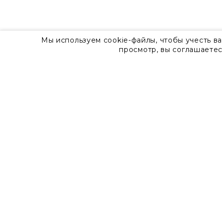
Мы используем cookie-файлы, чтобы учесть в
просмотр, вы соглашаетес
О компании
Контакты
8 800 555 57 92
г. Москва, Дизайн-центр Artplay,
ул.Нижняя Сыромятническая, д.10, стр.7
Доставка
Оплата
Гарантия
Часто задаваемые вопросы