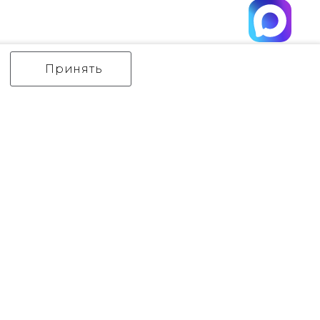
Принять
ИНТЕРЬЕРНЫЙ СВЕТ
уличный СВЕТ
Аксессуары
декор
бренды
Flambeau
Gilded Nola
Hinkley
Feiss
Quoizel
Norlys
Elstead Lighting
Kichler
Generation Lighting
Акции
контакты
Оплата
Политика конфиденциальности