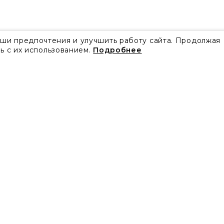
аши предпочтения и улучшить работу сайта. Продолжая
ь с их использованием.
Подробнее
Все акции
Блог
Видео
Проекты
Бренды
Коллекции
Новости
Скачать каталоги