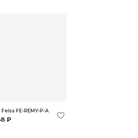
Feiss FE-REMY-P-A
48 ₽
ыстрый просмотр
добавить в корзину