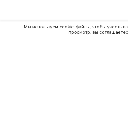
Мы используем cookie-файлы, чтобы учесть в
просмотр, вы соглашаетес
О компании
Контакты
8 800 555 57 92
г. Москва, Дизайн-центр Artplay,
ул.Нижняя Сыромятническая, д.10, стр.7
Доставка
Оплата
Гарантия
Часто задаваемые вопросы