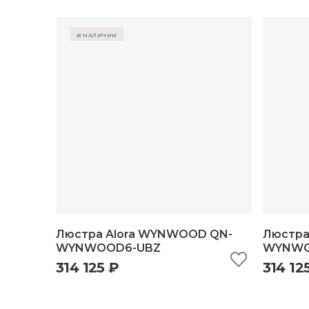
в наличии
Люстра Alora WYNWOOD QN-
Люстра
WYNWOOD6-UBZ
WYNWO
314 125 ₽
314 12
быстрый просмотр
добавить в корзину
б