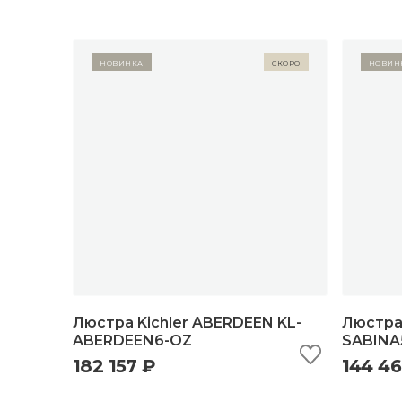
Новинка
Скоро
Новин
Люстра Kichler ABERDEEN KL-
Люстра 
ABERDEEN6-OZ
SABINA
182 157 ₽
144 46
быстрый просмотр
добавить в корзину
б