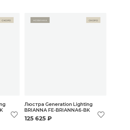
Скоро
Новинка
Скоро
ing
Люстра Generation Lighting
K
BRIANNA FE-BRIANNA6-BK
125 625 ₽
ну
быстрый просмотр
добавить в корзину