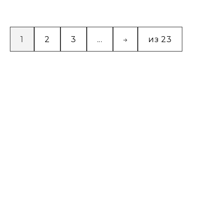
1
2
3
...
из 23