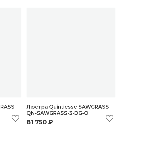
GRASS
Люстра Quintiesse SAWGRASS
QN-SAWGRASS-3-DG-O
81 750 ₽
ну
быстрый просмотр
добавить в корзину