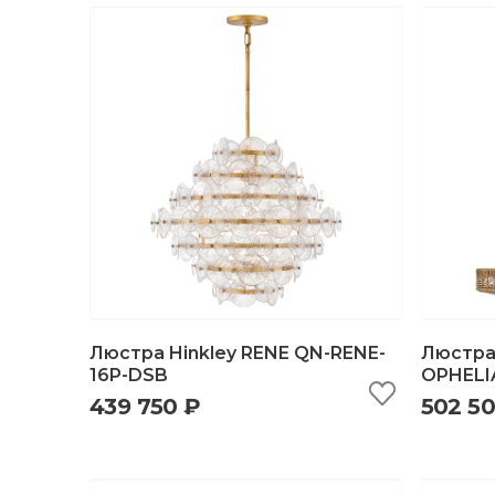
Люстра Hinkley RENE QN-RENE-
Люстра 
16P-DSB
OPHELI
439 750 ₽
502 5
быстрый просмотр
добавить в корзину
б