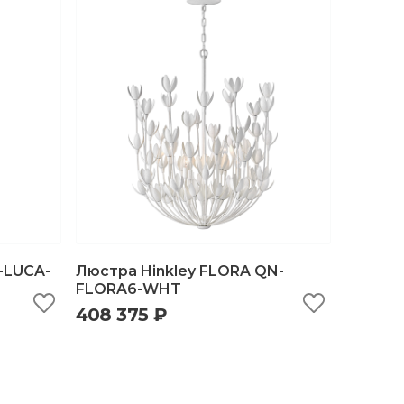
-LUCA-
Люстра Hinkley FLORA QN-
FLORA6-WHT
408 375 ₽
ну
быстрый просмотр
добавить в корзину