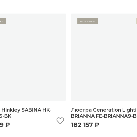
ка
Новинка
Hinkley SABINA HK-
Люстра Generation Light
5-BK
BRIANNA FE-BRIANNA9-B
9 ₽
182 157 ₽
ыстрый просмотр
добавить в корзину
быстрый просмотр
добавить в корзи