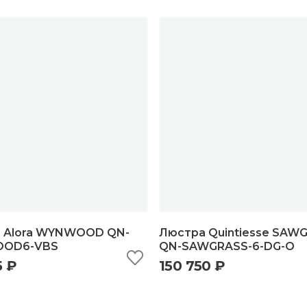
 Alora WYNWOOD QN-
Люстра Quintiesse SAW
OD6-VBS
QN-SAWGRASS-6-DG-O
5 ₽
150 750 ₽
ыстрый просмотр
добавить в корзину
быстрый просмотр
добавить в корзи