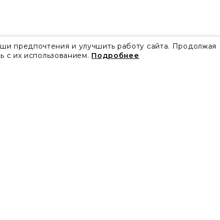
аши предпочтения и улучшить работу сайта. Продолжая
ь с их использованием.
Подробнее
Все акции
Блог
Видео
Проекты
Бренды
Коллекции
Новости
Скачать каталоги