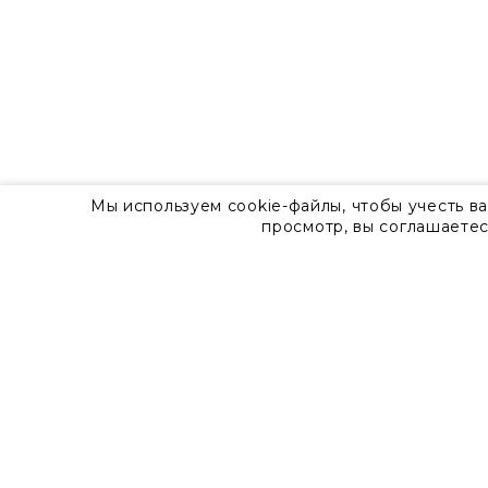
Мы используем cookie-файлы, чтобы учесть в
просмотр, вы соглашаетес
О компании
Контакты
8 800 555 57 92
г. Москва, Дизайн-центр Artplay,
ул.Нижняя Сыромятническая, д.10, стр.7
Доставка