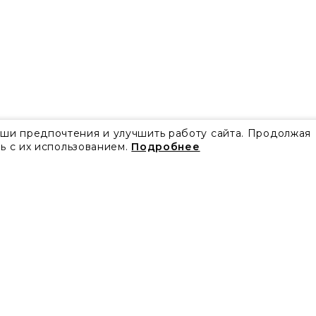
аши предпочтения и улучшить работу сайта. Продолжая
ь с их использованием.
Подробнее
Все акции
Блог
Видео
Проекты