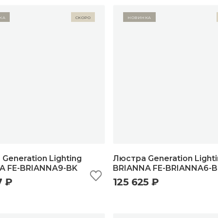
ка
Скоро
Новинка
Generation Lighting
Люстра Generation Light
A FE-BRIANNA9-BK
BRIANNA FE-BRIANNA6-B
7 ₽
125 625 ₽
ыстрый просмотр
добавить в корзину
быстрый просмотр
добавить в корзи