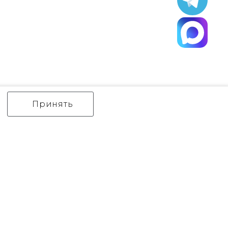
Принять
ИНТЕРЬЕРНЫЙ СВЕТ
уличный СВЕТ
Аксессуары
декор
бренды
Flambeau
Gilded Nola