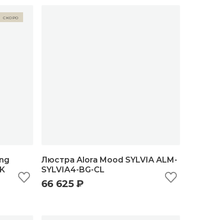
Скоро
ing
Люстра Alora Mood SYLVIA ALM-
K
SYLVIA4-BG-CL
66 625 ₽
ну
быстрый просмотр
добавить в корзину