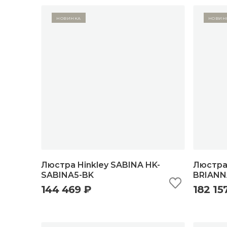
Новинка
Новин
Люстра Hinkley SABINA HK-
Люстра 
SABINA5-BK
BRIANN
144 469 ₽
182 15
быстрый просмотр
добавить в корзину
б