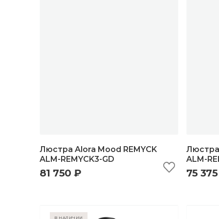
Люстра Alora Mood REMYCK
Люстра
ALM-REMYCK3-GD
ALM-RE
81 750 ₽
75 375
быстрый просмотр
добавить в корзину
б
в наличии