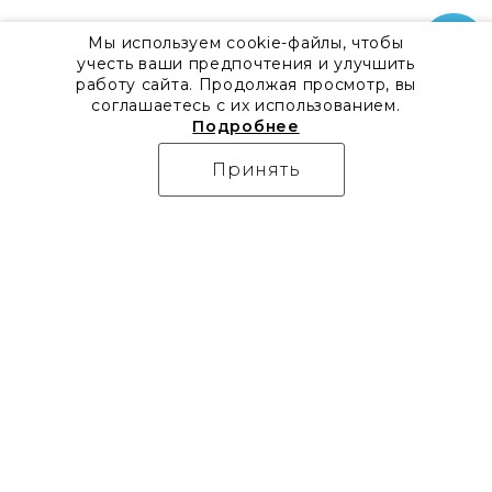
Мы используем cookie-файлы, чтобы
учесть ваши предпочтения и улучшить
работу сайта. Продолжая просмотр, вы
соглашаетесь с их использованием.
Подробнее
Принять
О компании
Контакты
Все акции
8 800 555 57 92
Блог
г. Москва, Дизайн-центр
Видео
Artplay,
Проекты
ул.Нижняя
Бренды
Сыромятническая, д.10,
Коллекции
стр.7
Новости
Доставка
Скачать каталоги
Оплата
Гарантия
Часто задаваемые