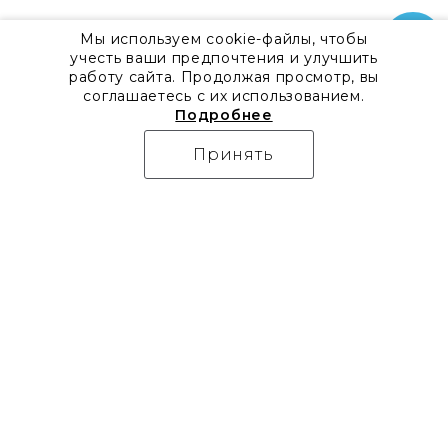
Мы используем cookie-файлы, чтобы
учесть ваши предпочтения и улучшить
работу сайта. Продолжая просмотр, вы
соглашаетесь с их использованием.
Подробнее
Принять
О компании
Контакты
Все акции
8 800 555 57 92
Блог
г. Москва, Дизайн-центр
Видео
Artplay,
Проекты
ул.Нижняя
Бренды
Сыромятническая, д.10,
Коллекции
стр.7
Новости
Доставка
Скачать каталоги
Оплата
Гарантия
Часто задаваемые