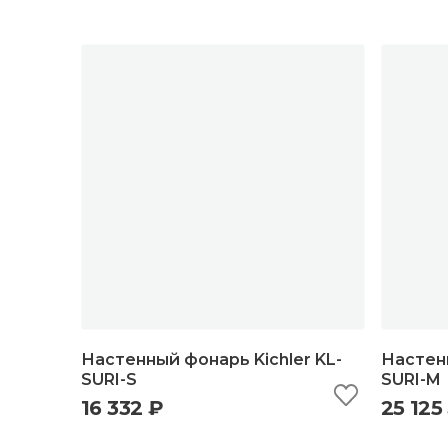
Настенный фонарь Kichler KL-
Настенн
SURI-S
SURI-M
16 332 ₽
25 125
быстрый просмотр
добавить в корзину
б