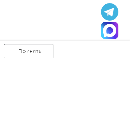
Принять
ИНТЕРЬЕРНЫЙ СВЕТ
уличный СВЕТ
Аксессуары
декор
бренды
Flambeau
Gilded Nola
Hinkley
Feiss
Quoizel
Norlys