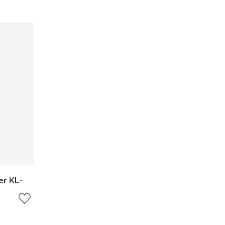
r KL-
ну