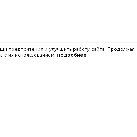
аши предпочтения и улучшить работу сайта. Продолжая
ь с их использованием.
Подробнее
Все акции
Блог
Видео
Проекты
Бренды
Коллекции