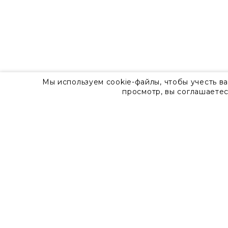
Мы используем cookie-файлы, чтобы учесть в
просмотр, вы соглашаетес
О компании
Контакты
8 800 555 57 92
г. Москва, Дизайн-центр Artplay,
ул.Нижняя Сыромятническая, д.10, стр.7
Доставка
Оплата