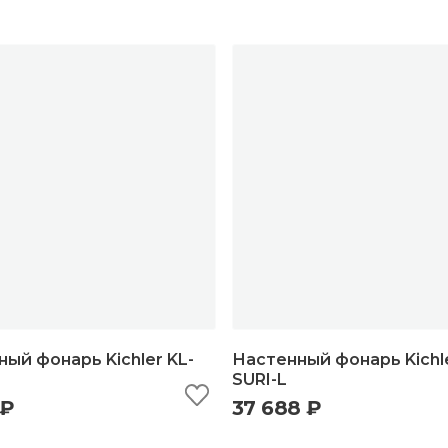
ый фонарь Kichler KL-
Настенный фонарь Kichle
SURI-L
 ₽
37 688 ₽
ыстрый просмотр
добавить в корзину
быстрый просмотр
добавить в корзи