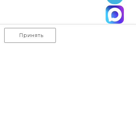
Принять
ИНТЕРЬЕРНЫЙ СВЕТ
уличный СВЕТ
Аксессуары
декор
бренды
Flambeau
Gilded Nola
Hinkley
Feiss
Quoizel
Norlys
Elstead Lighting
Kichler
Generation Lighting
Акции
контакты
Оплата