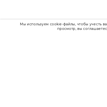
Мы используем cookie-файлы, чтобы учесть в
просмотр, вы соглашаетес
О компании
Контакты
8 800 555 57 92
г. Москва, Дизайн-центр Artplay,
ул.Нижняя Сыромятническая, д.10, стр.7
Доставка
Оплата
Гарантия
Часто задаваемые вопросы