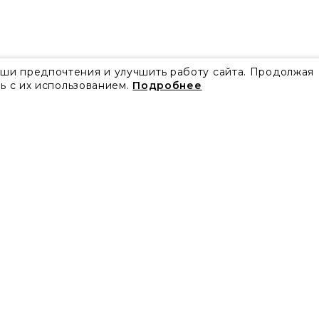
аши предпочтения и улучшить работу сайта. Продолжая
ь с их использованием.
Подробнее
Все акции
Блог
Видео
Проекты
Бренды
Коллекции
Новости
Скачать каталоги