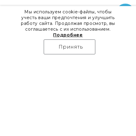
Мы используем cookie-файлы, чтобы
учесть ваши предпочтения и улучшить
работу сайта. Продолжая просмотр, вы
соглашаетесь с их использованием.
Подробнее
Принять
О компании
Контакты
Все акции
8 800 555 57 92
Блог
г. Москва, Дизайн-центр
Видео
Artplay,
Проекты
ул.Нижняя
Бренды
Сыромятническая, д.10,
Коллекции
стр.7
Новости
Доставка
Скачать каталоги
Оплата
Гарантия
Часто задаваемые