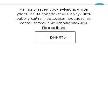
Мы используем cookie-файлы, чтобы
учесть ваши предпочтения и улучшить
работу сайта. Продолжая просмотр, вы
соглашаетесь с их использованием.
Подробнее
Принять
О компании
Контакты
Все акции
8 800 555 57 92
Блог
г. Москва, Дизайн-центр
Видео
Artplay,
Проекты
ул.Нижняя
Бренды
Сыромятническая, д.10,
Коллекции
стр.7
Новости
Доставка
Скачать каталоги
Оплата
Гарантия
Часто задаваемые