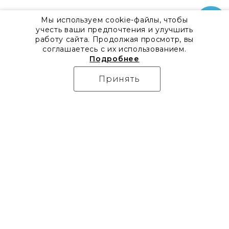
Мы используем cookie-файлы, чтобы
учесть ваши предпочтения и улучшить
работу сайта. Продолжая просмотр, вы
соглашаетесь с их использованием.
Подробнее
Принять
О компании
Контакты
Все акции
8 800 555 57 92
Блог
г. Москва, Дизайн-центр
Видео
Artplay,
Проекты
ул.Нижняя
Бренды
Сыромятническая, д.10,
Коллекции
стр.7
Новости
Доставка
Скачать каталоги
Оплата
Гарантия
Часто задаваемые