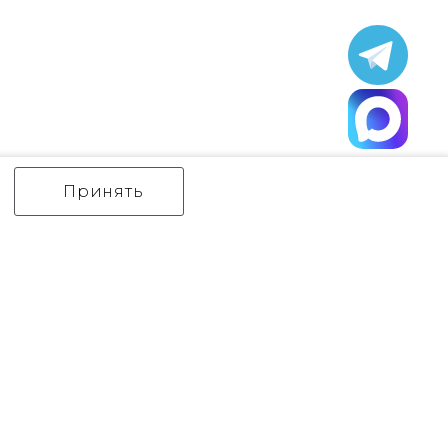
Принять
ИНТЕРЬЕРНЫЙ СВЕТ
уличный СВЕТ
Аксессуары
декор
бренды
Flambeau
Gilded Nola
Hinkley
Feiss
Quoizel
Norlys