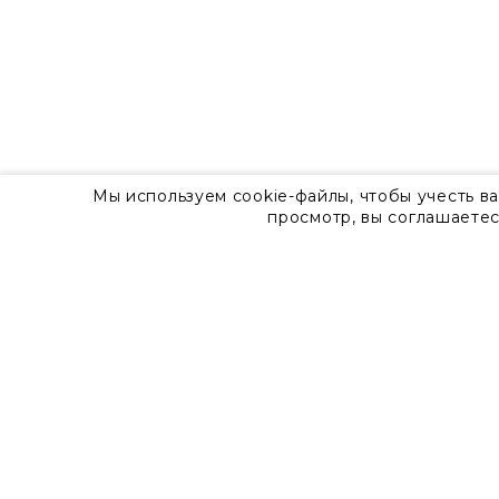
Мы используем cookie-файлы, чтобы учесть в
просмотр, вы соглашаетес
О компании
Контакты
8 800 555 57 92
г. Москва, Дизайн-центр Artplay,
ул.Нижняя Сыромятническая, д.10, стр.7
Доставка