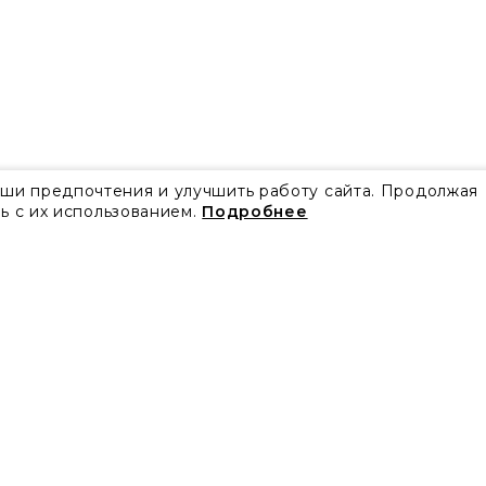
аши предпочтения и улучшить работу сайта. Продолжая
ь с их использованием.
Подробнее
Все акции
Блог
Видео
Проекты
Бренды