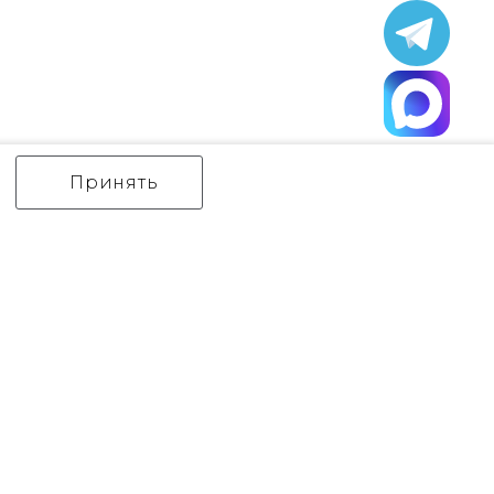
Принять
ИНТЕРЬЕРНЫЙ СВЕТ
уличный СВЕТ
Аксессуары
декор
бренды
Flambeau
Gilded Nola
Hinkley
Feiss
Quoizel
Norlys
Elstead Lighting
Kichler
Generation Lighting