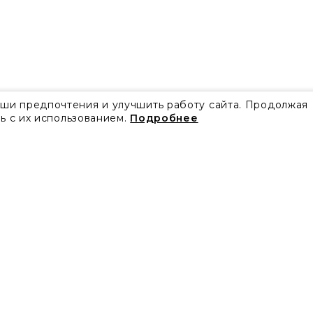
аши предпочтения и улучшить работу сайта. Продолжая
ь с их использованием.
Подробнее
Все акции
Блог
Видео
Проекты
Бренды
Коллекции