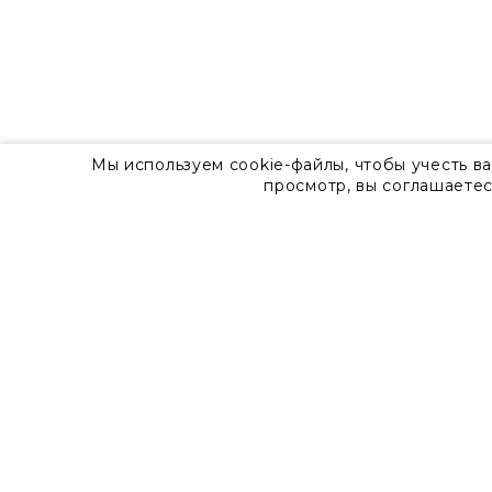
Мы используем cookie-файлы, чтобы учесть в
просмотр, вы соглашаетес
О компании
Контакты
8 800 555 57 92
г. Москва, Дизайн-центр Artplay,
ул.Нижняя Сыромятническая, д.10, стр.7
Доставка
Оплата
Гарантия