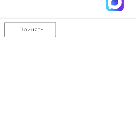
Принять
ИНТЕРЬЕРНЫЙ СВЕТ
уличный СВЕТ
Аксессуары
декор
бренды
Flambeau
Gilded Nola
Hinkley
Feiss
Quoizel
Norlys
Elstead Lighting
Kichler
Generation Lighting
Акции
контакты
Оплата
Политика конфиденциальности