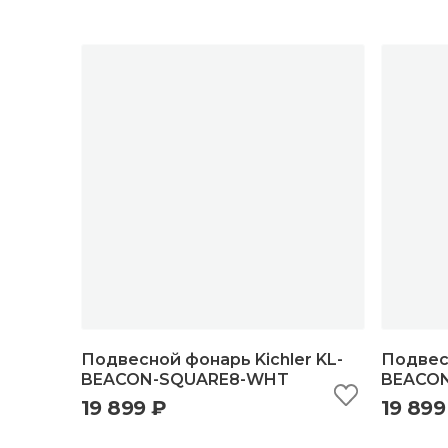
Подвесной фонарь Kichler KL-
Подвесн
BEACON-SQUARE8-WHT
BEACON
19 899 ₽
19 899
быстрый просмотр
добавить в корзину
б