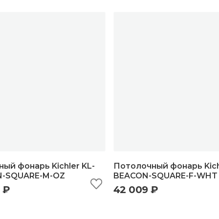
ый фонарь Kichler KL-
Потолочный фонарь Kich
-SQUARE-M-OZ
BEACON-SQUARE-F-WHT
 ₽
42 009 ₽
ыстрый просмотр
добавить в корзину
быстрый просмотр
добавить в корзи