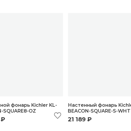
ой фонарь Kichler KL-
Настенный фонарь Kichle
-SQUARE8-OZ
BEACON-SQUARE-S-WHT
 ₽
21 189 ₽
ыстрый просмотр
добавить в корзину
быстрый просмотр
добавить в корзи