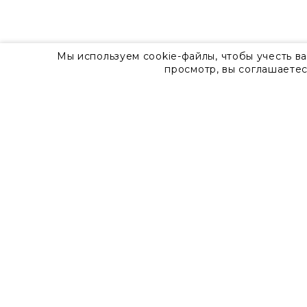
Мы используем cookie-файлы, чтобы учесть в
просмотр, вы соглашаетес
О компании
Контакты
8 800 555 57 92
г. Москва, Дизайн-центр Artplay,
ул.Нижняя Сыромятническая, д.10, стр.7
Доставка
Оплата
Гарантия
Часто задаваемые вопросы