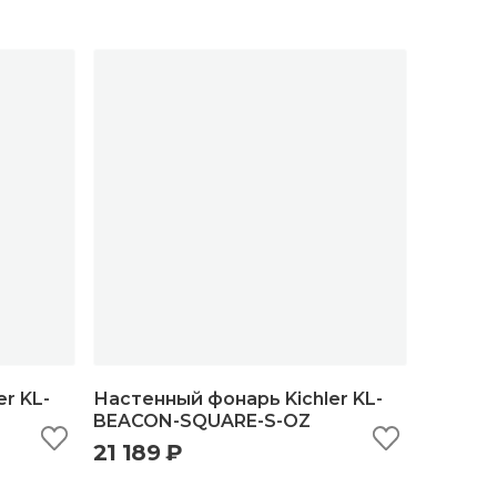
r KL-
Настенный фонарь Kichler KL-
BEACON-SQUARE-S-OZ
21 189 ₽
ну
быстрый просмотр
добавить в корзину