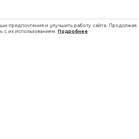
аши предпочтения и улучшить работу сайта. Продолжая
ь с их использованием.
Подробнее
Все акции
Блог
Видео
Проекты
Бренды
Коллекции
Новости
Скачать каталоги