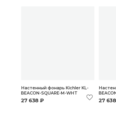
Настенный фонарь Kichler KL-
Настенн
BEACON-SQUARE-M-WHT
BEACON
27 638 ₽
27 638
быстрый просмотр
добавить в корзину
б