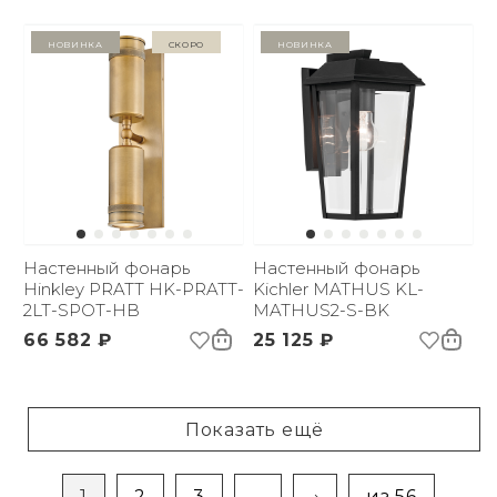
Новинка
Скоро
Новинка
Настенный фонарь
Настенный фонарь
Hinkley PRATT HK-PRATT-
Kichler MATHUS KL-
2LT-SPOT-HB
MATHUS2-S-BK
66 582 ₽
25 125 ₽
Показать ещё
1
2
3
...
из 56