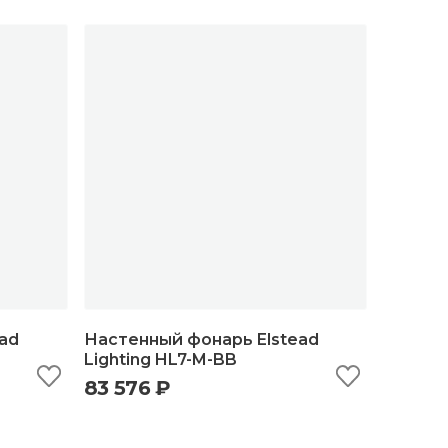
ad
Настенный фонарь Elstead
Lighting HL7-M-BB
83 576 ₽
ну
быстрый просмотр
добавить в корзину