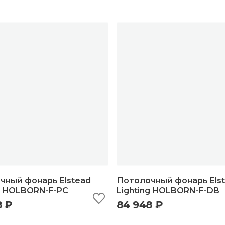
чный фонарь Elstead
Потолочный фонарь Els
ng HOLBORN-F-PC
Lighting HOLBORN-F-DB
8 ₽
84 948 ₽
ыстрый просмотр
добавить в корзину
быстрый просмотр
добавить в корзи