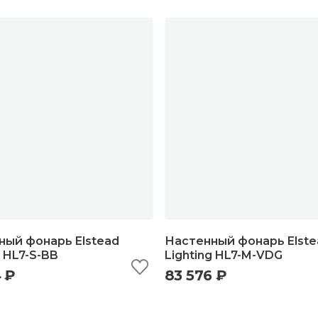
ный фонарь Elstead
Настенный фонарь Elste
g HL7-S-BB
Lighting HL7-M-VDG
 ₽
83 576 ₽
ыстрый просмотр
добавить в корзину
быстрый просмотр
добавить в корзи