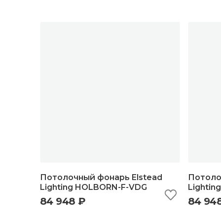
Потолочный фонарь Elstead
Потоло
Lighting HOLBORN-F-VDG
Lighti
84 948 ₽
84 94
быстрый просмотр
добавить в корзину
б