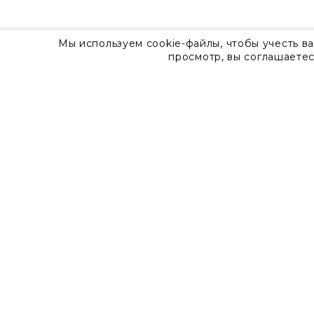
Мы используем cookie-файлы, чтобы учесть в
просмотр, вы соглашаетес
О компании
Контакты
8 800 555 57 92
г. Москва, Дизайн-центр Artplay,
ул.Нижняя Сыромятническая, д.10, стр.7
Доставка
Оплата
Гарантия
Часто задаваемые вопросы