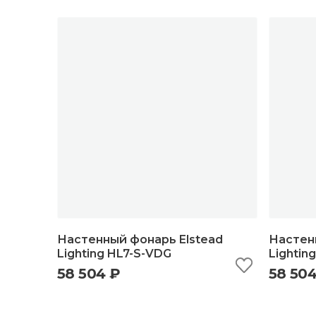
Настенный фонарь Elstead
Настен
Lighting HL7-S-VDG
Lightin
58 504 ₽
58 504
быстрый просмотр
добавить в корзину
б