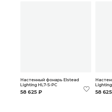
Настенный фонарь Elstead
Настен
Lighting HL7-S-PC
Lightin
58 625 ₽
58 625
быстрый просмотр
добавить в корзину
б