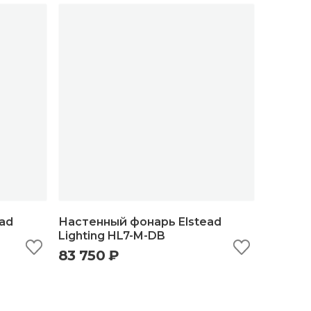
ad
Настенный фонарь Elstead
Lighting HL7-M-DB
83 750 ₽
ну
быстрый просмотр
добавить в корзину