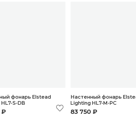
ный фонарь Elstead
Настенный фонарь Elste
g HL7-S-DB
Lighting HL7-M-PC
 ₽
83 750 ₽
ыстрый просмотр
добавить в корзину
быстрый просмотр
добавить в корзи