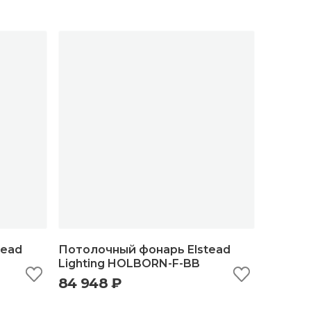
tead
Потолочный фонарь Elstead
Lighting HOLBORN-F-BB
84 948 ₽
ну
быстрый просмотр
добавить в корзину