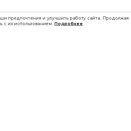
аши предпочтения и улучшить работу сайта. Продолжая
ь с их использованием.
Подробнее
Все акции
Блог
Видео
Проекты
Бренды
Коллекции
Новости
Скачать каталоги