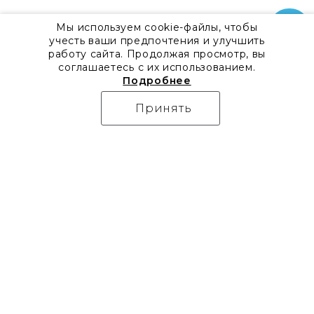
Мы используем cookie-файлы, чтобы
учесть ваши предпочтения и улучшить
работу сайта. Продолжая просмотр, вы
соглашаетесь с их использованием.
Подробнее
Принять
О компании
Контакты
Все акции
8 800 555 57 92
Блог
г. Москва, Дизайн-центр
Видео
Artplay,
Проекты
ул.Нижняя
Бренды
Сыромятническая, д.10,
Коллекции
стр.7
Новости
Доставка
Скачать каталоги
Оплата
Гарантия
Часто задаваемые