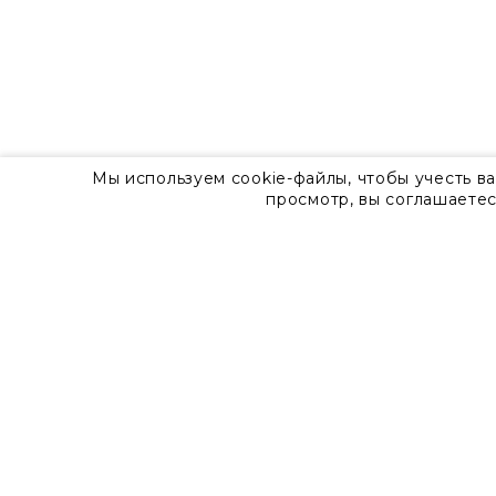
Мы используем cookie-файлы, чтобы учесть в
просмотр, вы соглашаетес
О компании
Контакты
8 800 555 57 92
г. Москва, Дизайн-центр Artplay,
ул.Нижняя Сыромятническая, д.10, стр.7
Доставка
Оплата