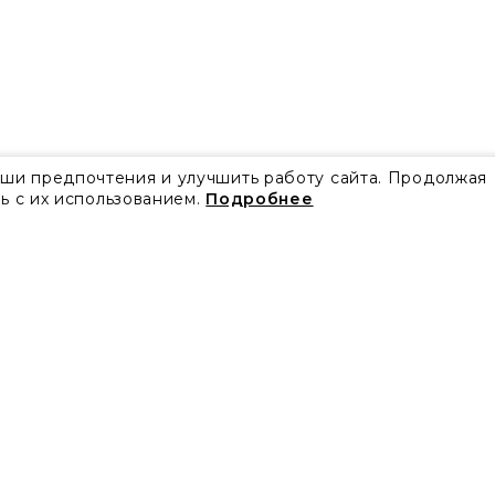
аши предпочтения и улучшить работу сайта. Продолжая
ь с их использованием.
Подробнее
Все акции
Блог
Видео
Проекты
Бренды
Коллекции