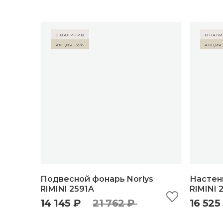
в наличии
в нал
Акция -35%
Акция 
Подвесной фонарь Norlys
Настен
RIMINI 2591A
RIMINI 
14 145 ₽
21 762 ₽
16 525
быстрый просмотр
добавить в корзину
б