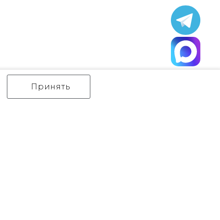
Принять
ИНТЕРЬЕРНЫЙ СВЕТ
уличный СВЕТ
Аксессуары
декор
бренды
Flambeau
Gilded Nola
Hinkley
Feiss
Quoizel
Norlys