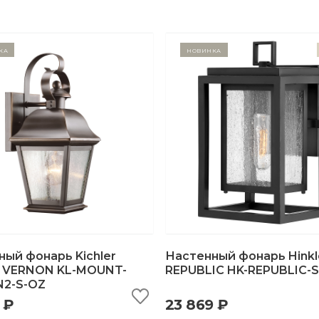
ка
Новинка
ый фонарь Kichler
Настенный фонарь Hinkl
VERNON KL-MOUNT-
REPUBLIC HK-REPUBLIC-S
2-S-OZ
ыстрый просмотр
добавить в корзину
быстрый просмотр
добавить в корзи
 ₽
23 869 ₽