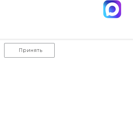
Принять
ИНТЕРЬЕРНЫЙ СВЕТ
уличный СВЕТ
Аксессуары
декор
бренды
Flambeau
Gilded Nola
Hinkley
Feiss
Quoizel
Norlys
Elstead Lighting
Kichler
Generation Lighting