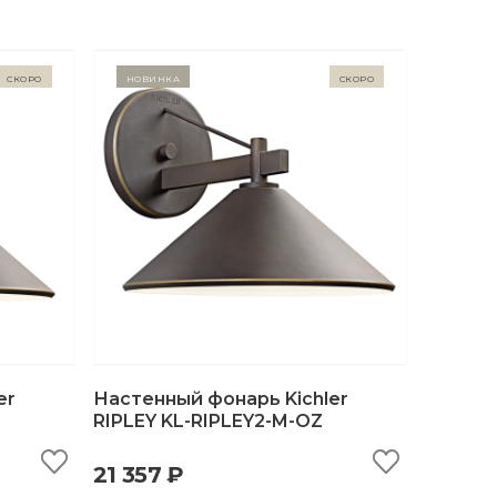
Скоро
Новинка
Скоро
er
Настенный фонарь Kichler
RIPLEY KL-RIPLEY2-M-OZ
ну
быстрый просмотр
добавить в корзину
21 357 ₽