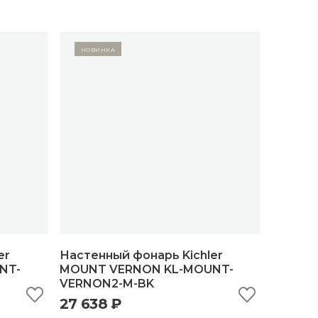
Новинка
er
Настенный фонарь Kichler
NT-
MOUNT VERNON KL-MOUNT-
VERNON2-M-BK
ну
быстрый просмотр
добавить в корзину
27 638 ₽