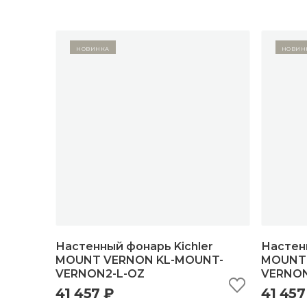
Новинка
Новин
Настенный фонарь Kichler
Настенн
MOUNT VERNON KL-MOUNT-
MOUNT 
VERNON2-L-OZ
VERNON
быстрый просмотр
добавить в корзину
б
41 457 ₽
41 457