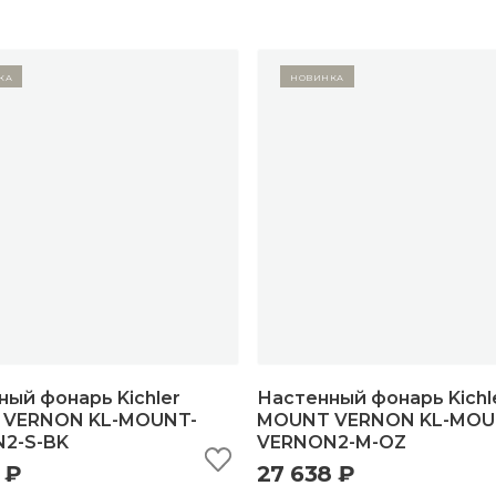
ка
Новинка
ый фонарь Kichler
Настенный фонарь Kichl
VERNON KL-MOUNT-
MOUNT VERNON KL-MOU
2-S-BK
VERNON2-M-OZ
ыстрый просмотр
добавить в корзину
быстрый просмотр
добавить в корзи
 ₽
27 638 ₽