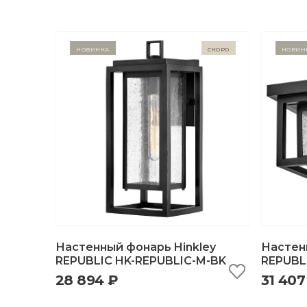
Новинка
Скоро
Новин
Настенный фонарь Hinkley
Настен
REPUBLIC HK-REPUBLIC-M-BK
REPUBL
28 894 ₽
31 407
быстрый просмотр
добавить в корзину
б