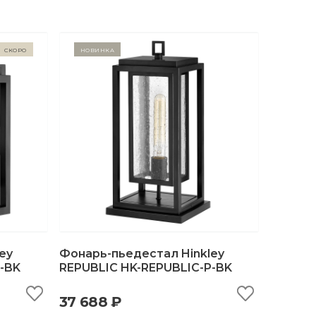
Скоро
Новинка
ey
Фонарь-пьедестал Hinkley
-BK
REPUBLIC HK-REPUBLIC-P-BK
ну
быстрый просмотр
добавить в корзину
37 688 ₽