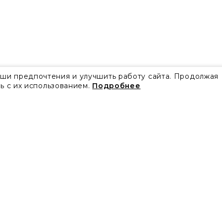
аши предпочтения и улучшить работу сайта. Продолжая
ь с их использованием.
Подробнее
Все акции
Блог
Видео
Проекты
Бренды
Коллекции