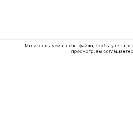
Мы используем cookie-файлы, чтобы учесть в
просмотр, вы соглашаетес
О компании
Контакты
8 800 555 57 92
г. Москва, Дизайн-центр Artplay,
ул.Нижняя Сыромятническая, д.10, стр.7
Доставка
Оплата