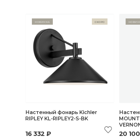
Новинка
Скоро
Новин
Настенный фонарь Kichler
Настенн
RIPLEY KL-RIPLEY2-S-BK
MOUNT 
VERNON
быстрый просмотр
добавить в корзину
б
16 332 ₽
20 100