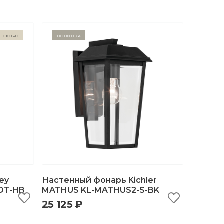
Скоро
Новинка
ey
Настенный фонарь Kichler
OT-HB
MATHUS KL-MATHUS2-S-BK
25 125 ₽
ну
быстрый просмотр
добавить в корзину