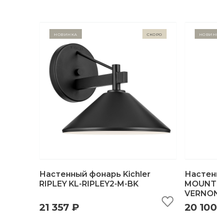
Новинка
Скоро
Новин
Настенный фонарь Kichler
Настенн
RIPLEY KL-RIPLEY2-M-BK
MOUNT 
VERNON
быстрый просмотр
добавить в корзину
б
21 357 ₽
20 100