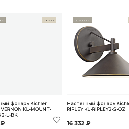
ка
Скоро
Новинка
ый фонарь Kichler
Настенный фонарь Kichl
VERNON KL-MOUNT-
RIPLEY KL-RIPLEY2-S-OZ
2-L-BK
ыстрый просмотр
добавить в корзину
быстрый просмотр
добавить в корзи
 ₽
16 332 ₽