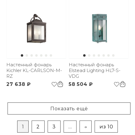
Настенный фонарь
Настенный фонарь
Kichler KL-CARLSON-M-
Elstead Lighting HL7-S-
RZ
VDG
27 638 ₽
58 504 ₽
Показать ещё
1
2
3
...
из 10