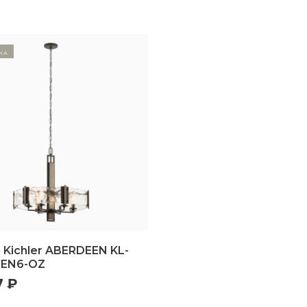
ка
Kichler ABERDEEN KL-
EN6-OZ
7 ₽