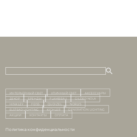
ИНТЕРЬЕРНЫЙ СВЕТ
уличный СВЕТ
Аксессуары
декор
бренды
Flambeau
Gilded Nola
Hinkley
Feiss
Quoizel
Norlys
Elstead Lighting
Kichler
Generation Lighting
Акции
контакты
Оплата
Политика конфиденциальности