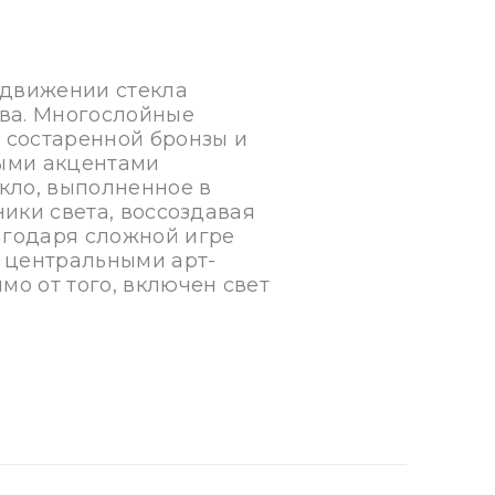
 движении стекла
ва. Многослойные
н состаренной бронзы и
ыми акцентами
кло, выполненное в
ники света, воссоздавая
агодаря сложной игре
 центральными арт-
о от того, включен свет