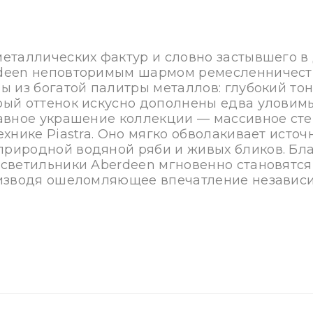
еталлических фактур и словно застывшего в
deen неповторимым шармом ремесленничест
ы из богатой палитры металлов: глубокий то
рый оттенок искусно дополнены едва уловим
авное украшение коллекции — массивное сте
хнике Piastra. Оно мягко обволакивает источ
риродной водяной ряби и живых бликов. Бл
светильники Aberdeen мгновенно становятся
изводя ошеломляющее впечатление независим