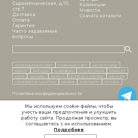
Сыромятническая, д.10,
Коллекции
стр.7
Новости
Доставка
Скачать каталоги
Оплата
Гарантия
Часто задаваемые
вопросы
ИНТЕРЬЕРНЫЙ СВЕТ
уличный СВЕТ
Аксессуары
декор
бренды
Flambeau
Gilded Nola
Hinkley
Feiss
Quoizel
Norlys
Elstead Lighting
Kichler
Generation Lighting
Акции
контакты
Оплата
Политика конфиденциальности
Cоглашение на обработку персональных данных
Мы используем cookie-файлы, чтобы
учесть ваши предпочтения и улучшить
Публичная оферта
работу сайта. Продолжая просмотр, вы
соглашаетесь с их использованием.
Правила сайта
Подробнее