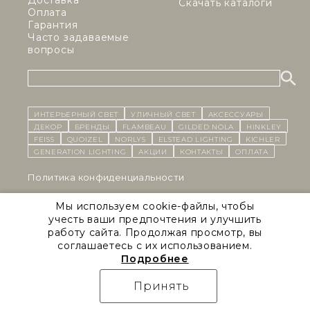
Доставка
Скачать каталоги
Оплата
Гарантия
Часто задаваемые
вопросы
ИНТЕРЬЕРНЫЙ СВЕТ
уличный СВЕТ
Аксессуары
декор
бренды
Flambeau
Gilded Nola
Hinkley
Feiss
Quoizel
Norlys
Elstead Lighting
Kichler
Generation Lighting
Акции
контакты
Оплата
Политика конфиденциальности
Cоглашение на обработку персональных данных
Мы используем cookie-файлы, чтобы
учесть ваши предпочтения и улучшить
Публичная оферта
работу сайта. Продолжая просмотр, вы
соглашаетесь с их использованием.
Правила сайта
Подробнее
Natural Concepts 2026 © Все права защищены
Принять