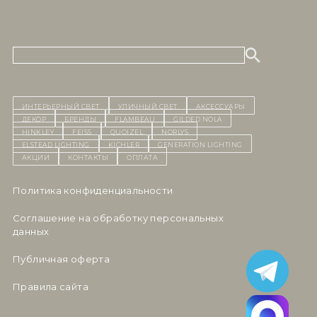
ИНТЕРЬЕРНЫЙ СВЕТ
уличный СВЕТ
Аксессуары
декор
бренды
Flambeau
Gilded Nola
Hinkley
Feiss
Quoizel
Norlys
Elstead Lighting
Kichler
Generation Lighting
Акции
контакты
Оплата
Политика конфиденциальности
Cоглашение на обработку персональных
данных
Публичная оферта
Правила сайта