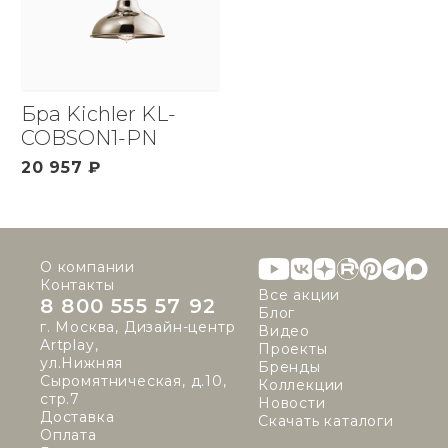
Бра Kichler KL-
COBSON1-PN
20 957 ₽
О компании
Контакты
Все акции
8 800 555 57 92
Блог
г. Москва, Дизайн-центр
Видео
Artplay,
Проекты
ул.Нижняя
Бренды
Сыромятническая, д.10,
Коллекции
стр.7
Новости
Доставка
Скачать каталоги
Оплата