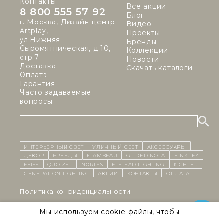
Контакты
Все акции
8 800 555 57 92
Блог
г. Москва, Дизайн-центр
Видео
Artplay,
Проекты
ул.Нижняя
Бренды
Сыромятническая, д.10,
Коллекции
стр.7
Новости
Доставка
Скачать каталоги
Оплата
Гарантия
Часто задаваемые
вопросы
ИНТЕРЬЕРНЫЙ СВЕТ
уличный СВЕТ
Аксессуары
декор
бренды
Flambeau
Gilded Nola
Hinkley
Feiss
Quoizel
Norlys
Elstead Lighting
Kichler
Generation Lighting
Акции
контакты
Оплата
Политика конфиденциальности
Cоглашение на обработку персональных данных
Мы используем cookie-файлы, чтобы