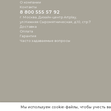
О компании
Контакты
8 800 555 57 92
г. Москва, Дизайн-центр Artplay,
ул.Нижняя Сыромятническая, д.10, стр.7
Доставка
Оплата
Гарантия
Часто задаваемые вопросы
Natural Concepts 2026 © Все права защищены
Мы используем cookie-файлы, чтобы учесть в