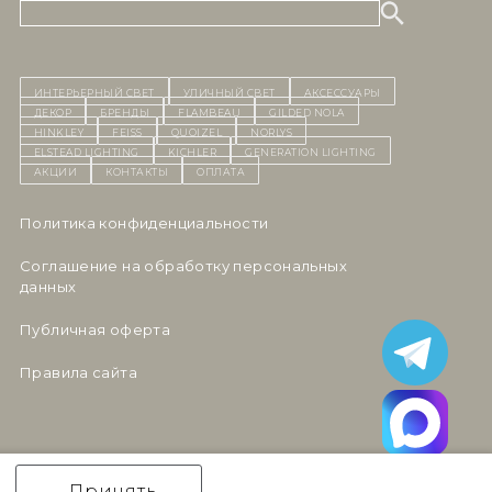
ИНТЕРЬЕРНЫЙ СВЕТ
уличный СВЕТ
Аксессуары
декор
бренды
Flambeau
Gilded Nola
Hinkley
Feiss
Quoizel
Norlys
Elstead Lighting
Kichler
Generation Lighting
Акции
контакты
Оплата
Политика конфиденциальности
Cоглашение на обработку персональных
данных
Публичная оферта
Правила сайта
Принять