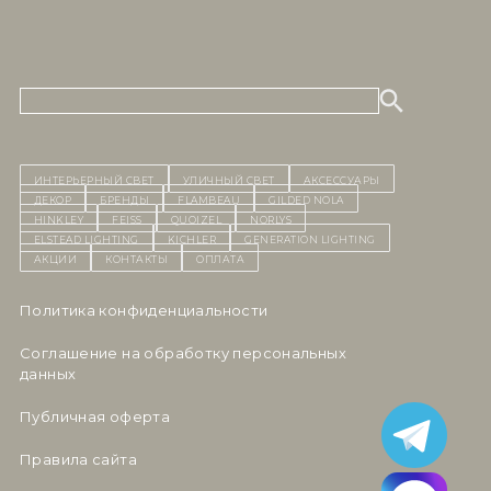
ИНТЕРЬЕРНЫЙ СВЕТ
уличный СВЕТ
Аксессуары
декор
бренды
Flambeau
Gilded Nola
Hinkley
Feiss
Quoizel
Norlys
Elstead Lighting
Kichler
Generation Lighting
Акции
контакты
Оплата
Политика конфиденциальности
Cоглашение на обработку персональных
данных
Публичная оферта
Правила сайта