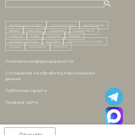
ИНТЕРЬЕРНЫЙ СВЕТ
уличный СВЕТ
Аксессуары
декор
бренды
Flambeau
Gilded Nola
Hinkley
Feiss
Quoizel
Norlys
Elstead Lighting
Kichler
Generation Lighting
Акции
контакты
Оплата
Политика конфиденциальности
Cоглашение на обработку персональных
данных
Публичная оферта
Правила сайта
Принять