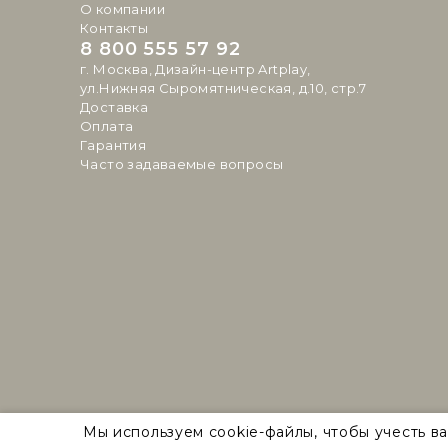
О компании
Контакты
8 800 555 57 92
г. Москва, Дизайн-центр Artplay,
ул.Нижняя Сыромятническая, д.10, стр.7
Доставка
Оплата
Гарантия
Часто задаваемые вопросы
Natural Concepts 2026 © Все права защищены
Мы используем cookie-файлы, чтобы учесть в